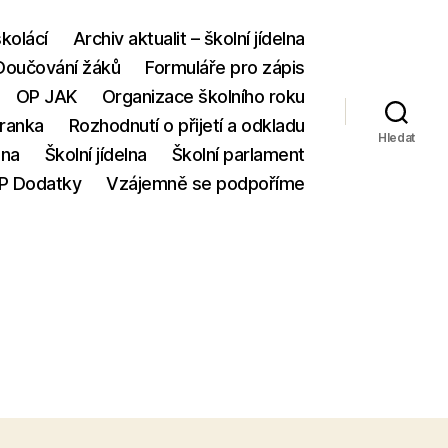
školácí
Archiv aktualit – školní jídelna
Doučování žáků
Formuláře pro zápis
OP JAK
Organizace školního roku
tranka
Rozhodnutí o přijetí a odkladu
Hledat
ina
Školní jídelna
Školní parlament
P Dodatky
Vzájemně se podpoříme