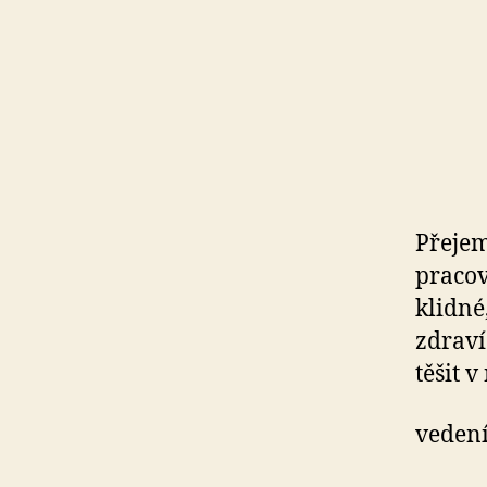
Přejem
pracov
klidné
zdraví
těšit 
vedení