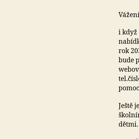
Vážení
i když
nabídk
rok 20
bude p
webové
tel.čí
pomoc 
Ještě 
školní
dětmi.