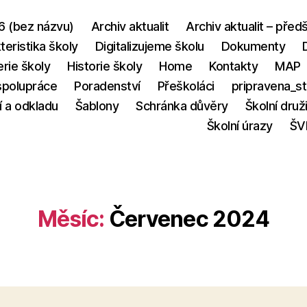
6 (bez názvu)
Archiv aktualit
Archiv aktualit – před
teristika školy
Digitalizujeme školu
Dokumenty
erie školy
Historie školy
Home
Kontakty
MAP
 spolupráce
Poradenství
Přeškoláci
pripravena_s
í a odkladu
Šablony
Schránka důvěry
Školní druž
Školní úrazy
ŠV
Měsíc:
Červenec 2024