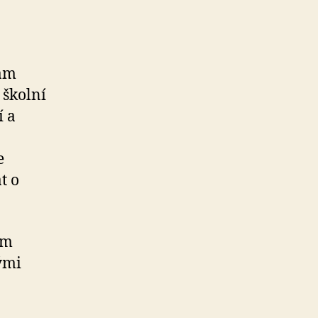
vám
 školní
í a
e
t o
ém
ými