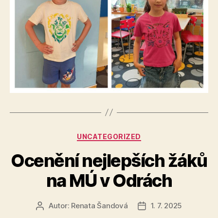
Rubriky
UNCATEGORIZED
Ocenění nejlepších žáků
na MÚ v Odrách
Autor:
Renata Šandová
1. 7. 2025
Autor
Datum
příspěvku
příspěvku