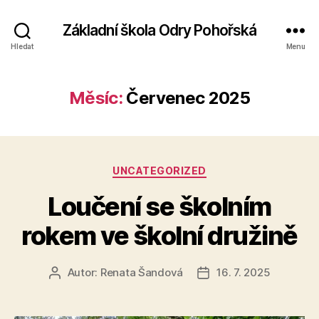
Základní škola Odry Pohořská
Hledat
Menu
Měsíc:
Červenec 2025
Rubriky
UNCATEGORIZED
Loučení se školním
rokem ve školní družině
Autor:
Renata Šandová
16. 7. 2025
Autor
Datum
příspěvku
příspěvku