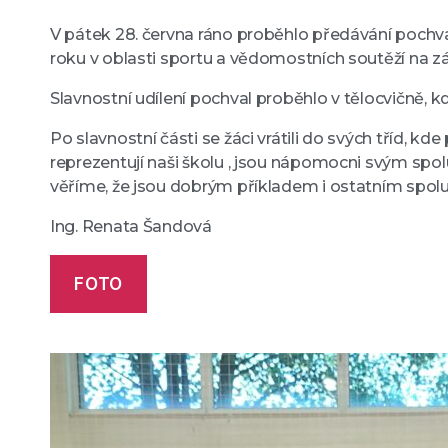
V pátek 28. června ráno proběhlo předávání pochval 
roku v oblasti sportu a vědomostních soutěží na zá
Slavnostní udílení pochval proběhlo v tělocvičně, kd
Po slavnostní části se žáci vrátili do svých tříd, 
reprezentují naši školu , jsou nápomocni svým spol
věříme, že jsou dobrým příkladem i ostatním spo
Ing. Renata Šandová
FOTO