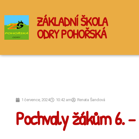
ZÁKLADNÍ ŠKOLA
ODRY POHOŘSKÁ
1 července, 2024
10:42 am
Renata Šandová
Pochvaly žákům 6. – 