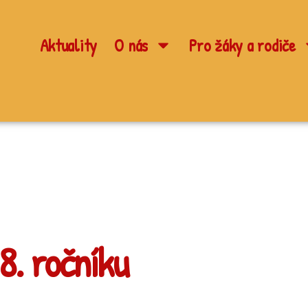
Aktuality
O nás
Pro žáky a rodiče
8. ročníku