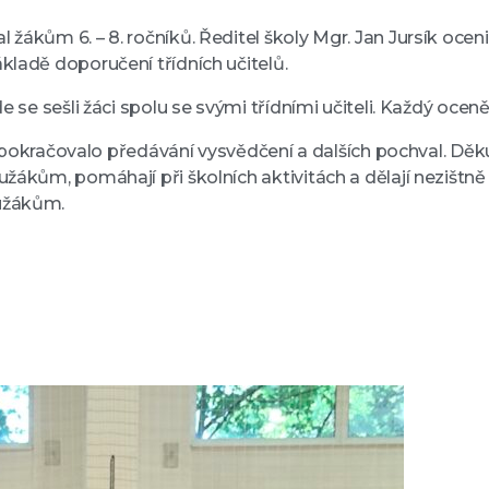
žákům 6. – 8. ročníků. Ředitel školy Mgr. Jan Jursík ocen
kladě doporučení třídních učitelů.
e se sešli žáci spolu se svými třídními učiteli. Každý ocen
kde pokračovalo předávání vysvědčení a dalších pochval. Děk
užákům, pomáhají při školních aktivitách a dělají nezištně
lužákům.