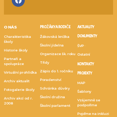
O NÁS
PRO ŽÁKY A RODIČE
AKTUALITY
DOKUMENTY
Charakteristika
Žákovská knížka
školy
Školní jídelna
ŠVP
Historie školy
Organizace šk. roku
Ostatní
Partneři a
Třídy
spolupráce
KONTAKTY
Zápis do 1. ročníku
Virtuální prohlídka
PROJEKTY
Poradenství
Archiv aktualit
MAP
Schránka důvěry
Fotogalerie školy
Šablony
Školní družina
Archiv akcí od r.
Vzájemně se
2008
podpoříme
Školní parlament
Pojďme na inkluzi