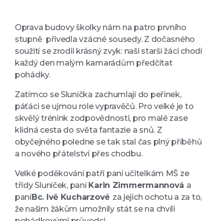
Oprava budovy školky nám na patro prvního
stupně přivedla vzácné sousedy. Z dočasného
soužití se zrodil krásný zvyk: naši starší žáci chodí
každý den malým kamarádům předčítat
pohádky.
Zatímco se Sluníčka zachumlají do peřinek,
páťáci se ujmou role vypravěčů. Pro velké je to
skvělý trénink zodpovědnosti, pro malé zase
klidná cesta do světa fantazie a snů. Z
obyčejného poledne se tak stal čas plný příběhů
a nového přátelství přes chodbu.
Velké poděkování patří paní učitelkám MŠ ze
třídy Sluníček, paní
Karin Zimmermannová
a
paní
Bc. Ivě Kucharzové
za jejich ochotu a za to,
že našim žákům umožnily stát se na chvíli
pohádkovými průvodci.