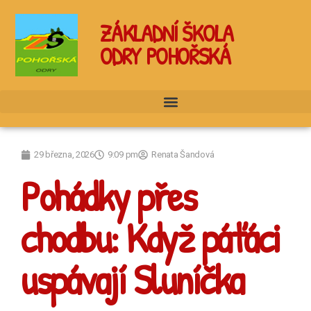
ZÁKLADNÍ ŠKOLA
ODRY POHOŘSKÁ
29 března, 2026
9:09 pm
Renata Šandová
Pohádky přes
chodbu: Když páťáci
uspávají Sluníčka