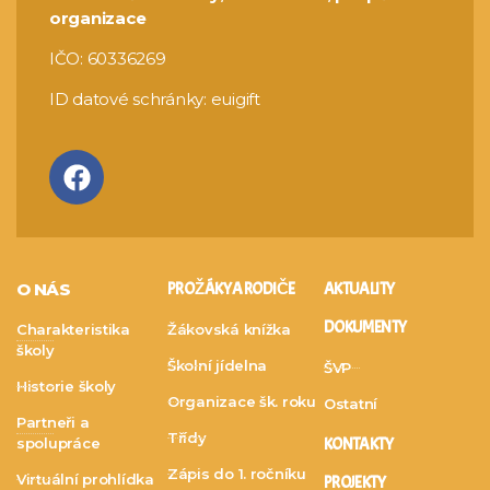
organizace
IČO: 60336269
ID datové schránky: euigift
O NÁS
PRO ŽÁKY A RODIČE
AKTUALITY
DOKUMENTY
Charakteristika
Žákovská knížka
školy
Školní jídelna
ŠVP
Historie školy
Organizace šk. roku
Ostatní
Partneři a
Třídy
spolupráce
KONTAKTY
Zápis do 1. ročníku
Virtuální prohlídka
PROJEKTY