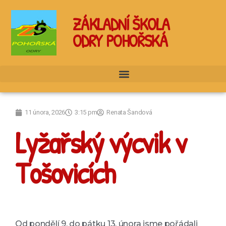
ZÁKLADNÍ ŠKOLA
ODRY POHOŘSKÁ
11 února, 2026
3:15 pm
Renata Šandová
Lyžařský výcvik v
Tošovicích
Od pondělí 9. do pátku 13. února jsme pořádali