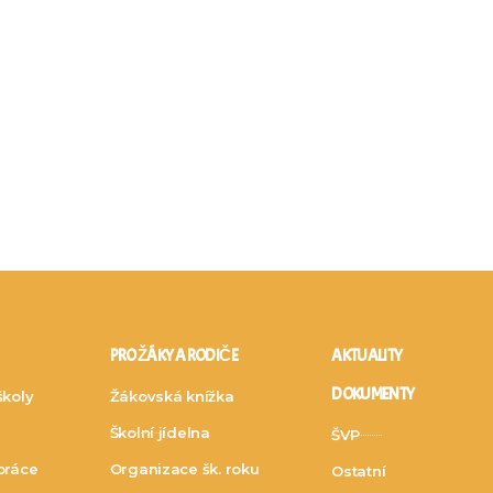
PRO ŽÁKY A RODIČE
AKTUALITY
DOKUMENTY
školy
Žákovská knížka
Školní jídelna
ŠVP
práce
Organizace šk. roku
Ostatní