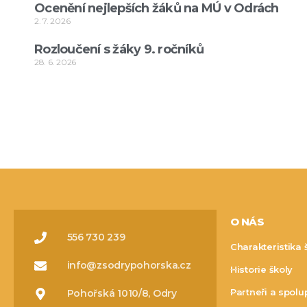
Ocenění nejlepších žáků na MÚ v Odrách
2. 7. 2026
Rozloučení s žáky 9. ročníků
28. 6. 2026
O NÁS
556 730 239
Charakteristika 
info@zsodrypohorska.cz
Historie školy
Partneři a spolu
Pohořská 1010/8, Odry