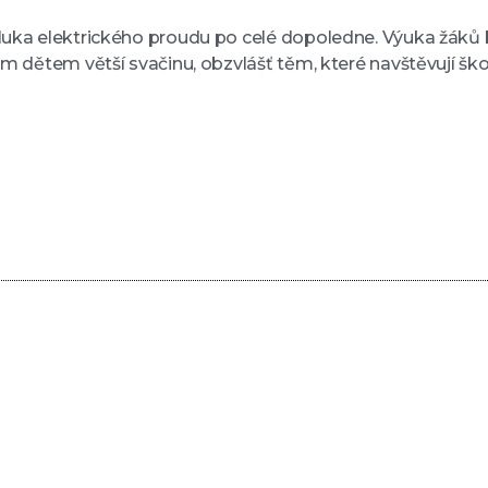
ýluka elektrického proudu po celé dopoledne. Výuka žáků
vým dětem větší svačinu, obzvlášť těm, které navštěvují šk