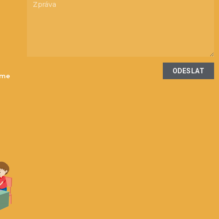
ODESLAT
íme