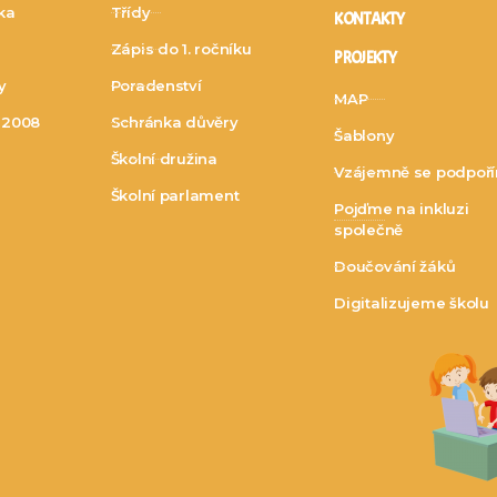
dka
Třídy
KONTAKTY
Zápis do 1. ročníku
PROJEKTY
y
Poradenství
MAP
. 2008
Schránka důvěry
Šablony
Školní družina
Vzájemně se podpoř
Školní parlament
Pojďme na inkluzi
společně
Doučování žáků
Digitalizujeme školu