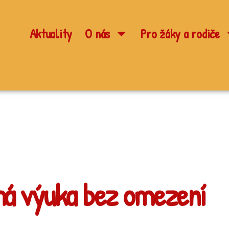
Aktuality
O nás
Pro žáky a rodiče
íhá výuka bez omezení