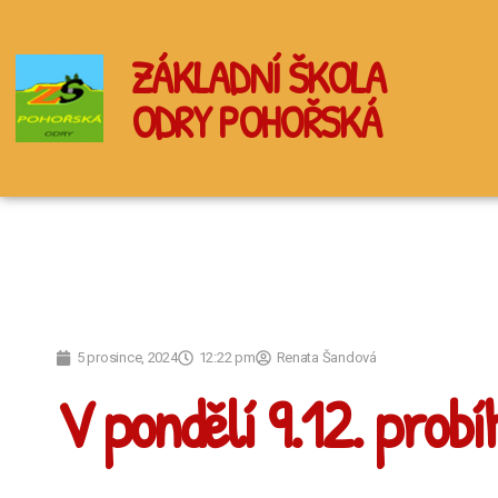
ZÁKLADNÍ ŠKOLA
ODRY POHOŘSKÁ
5 prosince, 2024
12:22 pm
Renata Šandová
V pondělí 9.12. prob