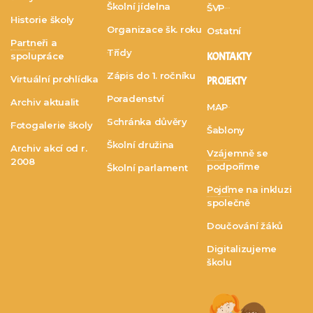
Školní jídelna
ŠVP
Historie školy
Organizace šk. roku
Ostatní
Partneři a
Třídy
spolupráce
KONTAKTY
Zápis do 1. ročníku
Virtuální prohlídka
PROJEKTY
Poradenství
Archiv aktualit
MAP
Schránka důvěry
Fotogalerie školy
Šablony
Školní družina
Archiv akcí od r.
Vzájemně se
2008
podpoříme
Školní parlament
Pojďme na inkluzi
společně
Doučování žáků
Digitalizujeme
školu