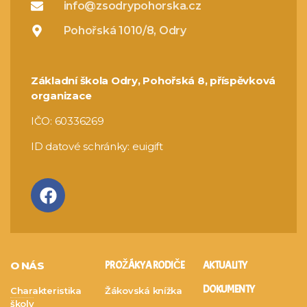
info@zsodrypohorska.cz
Pohořská 1010/8, Odry
Základní škola Odry, Pohořská 8, příspěvková
organizace
IČO: 60336269
ID datové schránky: euigift
O NÁS
PRO ŽÁKY A RODIČE
AKTUALITY
DOKUMENTY
Charakteristika
Žákovská knížka
školy