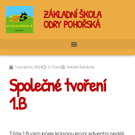
ZÁKLADNÍ ŠKOLA
ODRY POHOŘSKÁ
1 prosince, 2024
3:13 pm
Renata Šandová
Společné tvoření
1.B
Třída 1.B vám přeje krásnou první adventní neděli.