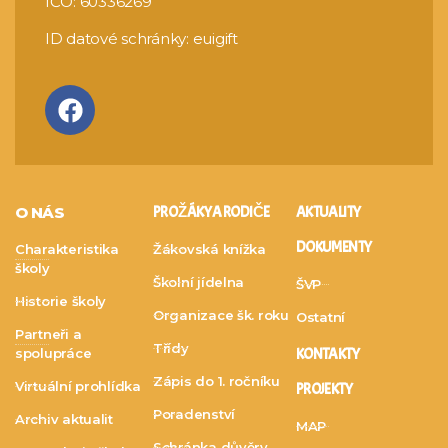
IČO: 60336269
ID datové schránky: euigift
O NÁS
PRO ŽÁKY A RODIČE
AKTUALITY
DOKUMENTY
Charakteristika
Žákovská knížka
školy
Školní jídelna
ŠVP
Historie školy
Organizace šk. roku
Ostatní
Partneři a
Třídy
spolupráce
KONTAKTY
Zápis do 1. ročníku
Virtuální prohlídka
PROJEKTY
Poradenství
Archiv aktualit
MAP
Schránka důvěry