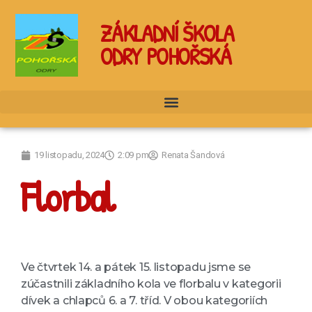
ZÁKLADNÍ ŠKOLA
ODRY POHOŘSKÁ
19 listopadu, 2024
2:09 pm
Renata Šandová
Florbal
Ve čtvrtek 14. a pátek 15. listopadu jsme se
zúčastnili základního kola ve florbalu v kategorii
dívek a chlapců 6. a 7. tříd. V obou kategoriích