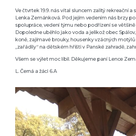
Ve čtvrtek 19.9. nás vítal sluncem zalitý rekreačn
Lenka Zemánková. Pod jejím vedením nás brzy pohlt
spolupráce, vedení týmu nebo podřízení se většině
Dopoledne uběhlo jako voda a jelikož obec Spálov, 
koně, zajímavé brouky, housenky vzácných motýlů o
„zařádily“ na dětském hřišti v Panské zahradě, zah
Všem se výlet moc líbil. Děkujeme paní Lence Zemá
L. Černá a žáci 6.A