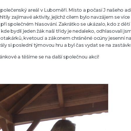
í a společenský areál v Luboměři. Místo a počasí J našeho
ily zajímavé aktivity, jejichž cílem bylo navzájem se v
 při společném hlasování. Zakrátko se ukázalo, kdo z dět
kde bydlí jeden žák naší třídy je nedaleko, odhlasovali j
takárků, kvetoucí a zákonem chráněné ocúny jesenní na l
rály si poslední týmovou hru a byl čas vydat se na zastáv
nkové a těšíme se na další společnou akci!