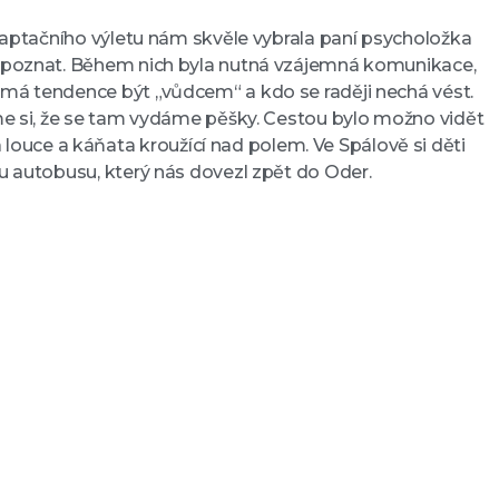
 adaptačního výletu nám skvěle vybrala paní psycholožka
íce poznat. Během nich byla nutná vzájemná komunikace,
í má tendence být „vůdcem“ a kdo se raději nechá vést.
sme si, že se tam vydáme pěšky. Cestou bylo možno vidět
ouce a káňata kroužící nad polem. Ve Spálově si děti
ku autobusu, který nás dovezl zpět do Oder.