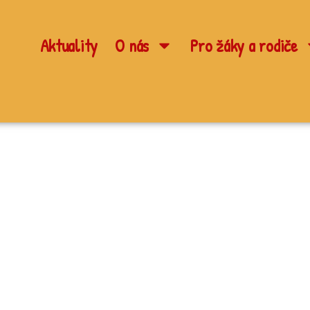
Aktuality
O nás
Pro žáky a rodiče