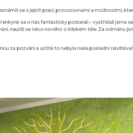
eznámit se s jejich prací, provozovnami a možnostmi, které
ěřenkyně se o nás fantasticky postarali – vystřídali jsme 
ňkování, naučili se něco nového o lidském těle. Za odměnu 
nou za pozvání a určitě to nebyla naše poslední návštěva!