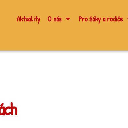
Aktuality
O nás
Pro žáky a rodiče
ách