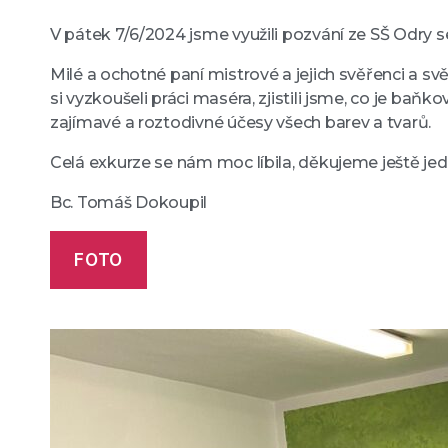
V pátek 7/6/2024 jsme využili pozvání ze SŠ Odry s
Milé a ochotné paní mistrové a jejich svěřenci a sv
si vyzkoušeli práci maséra, zjistili jsme, co je ba
zajímavé a roztodivné účesy všech barev a tvarů.
Celá exkurze se nám moc líbila, děkujeme ještě jed
Bc. Tomáš Dokoupil
FOTO