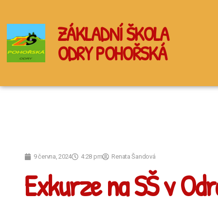
ZÁKLADNÍ ŠKOLA
ODRY POHOŘSKÁ
9 června, 2024
4:28 pm
Renata Šandová
Exkurze na SŠ v Odr