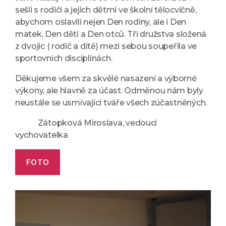
sešli s rodiči a jejich dětmi ve školní tělocvičně,
abychom oslavili nejen Den rodiny, ale i Den
matek, Den dětí a Den otců. Tři družstva složená
z dvojic ( rodič a dítě) mezi sebou soupeřila ve
sportovních disciplínách.
Děkujeme všem za skvělé nasazení a výborné
výkony, ale hlavně za účast. Odměnou nám byly
neustále se usmívající tváře všech zúčastněných.
Zátopková Miroslava, vedoucí
vychovatelka
FOTO