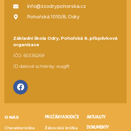
info@zsodrypohorska.cz
Pohořská 1010/8, Odry
Základní škola Odry, Pohořská 8, příspěvková
organizace
IČO: 60336269
ID datové schránky: euigift
O NÁS
PRO ŽÁKY A RODIČE
AKTUALITY
DOKUMENTY
Charakteristika
Žákovská knížka