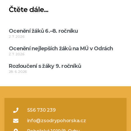
Čtěte dále...
Ocenění žáků 6.–8. ročníku
2. 7. 2026
Ocenění nejlepších žáků na MÚ v Odrách
2. 7. 2026
Rozloučení s žáky 9. ročníků
28. 6. 2026
556 730 239
info@zsodrypohorska.cz