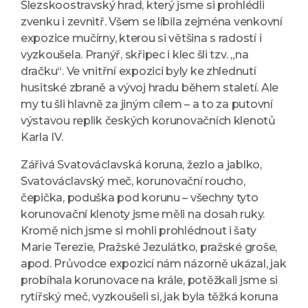
Slezskoostravský hrad, který jsme si prohlédli
zvenku i zevnitř. Všem se líbila zejména venkovní
expozice mučírny, kterou si většina s radostí i
vyzkoušela. Pranýř, skřipec i klec šli tzv. „na
dračku“. Ve vnitřní expozici byly ke zhlednutí
husitské zbraně a vývoj hradu během staletí. Ale
my tu šli hlavně za jiným cílem – a to za putovní
výstavou replik českých korunovačních klenotů
Karla IV.
Zářivá Svatováclavská koruna, žezlo a jablko,
Svatováclavský meč, korunovační roucho,
čepička, poduška pod korunu – všechny tyto
korunovační klenoty jsme měli na dosah ruky.
Kromě nich jsme si mohli prohlédnout i šaty
Marie Terezie, Pražské Jezulátko, pražské groše,
apod. Průvodce expozicí nám názorně ukázal, jak
probíhala korunovace na krále, potěžkali jsme si
rytířský meč, vyzkoušeli si, jak byla těžká koruna