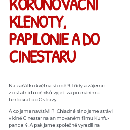
KORUNOVAČNÍ
KLENOTY,
PAPILONIE A DO
CINESTARU
Na začátku května si obě 9. třídy a zájemci
z ostatních ročníků vyjeli za poznáním –
tentokrát do Ostravy.
A co jsme navštívili? Chladné ráno jsme strávili
v kině Cinestar na animovaném filmu Kunfu-
panda 4. A pak jsme společně vyrazili na