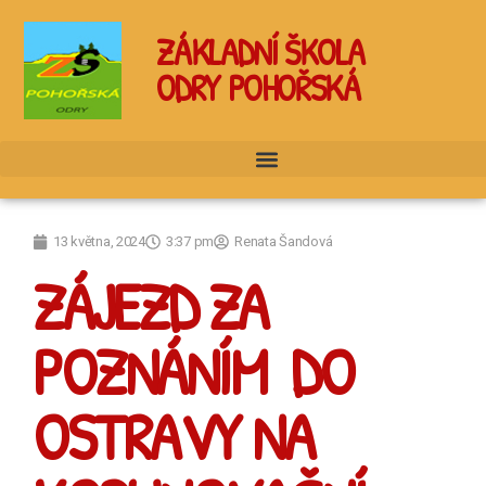
ZÁKLADNÍ ŠKOLA
ODRY POHOŘSKÁ
13 května, 2024
3:37 pm
Renata Šandová
ZÁJEZD ZA
POZNÁNÍM DO
OSTRAVY NA