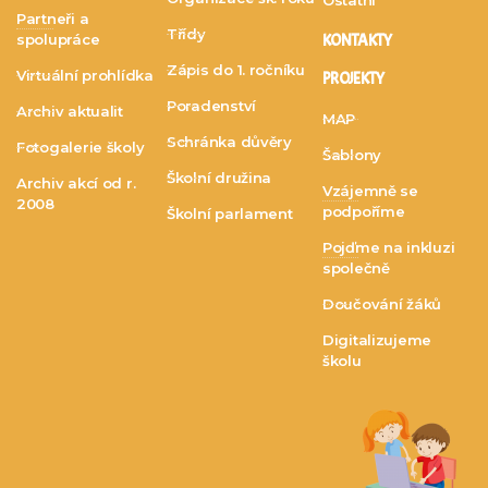
Partneři a
Třídy
spolupráce
KONTAKTY
Zápis do 1. ročníku
Virtuální prohlídka
PROJEKTY
Poradenství
Archiv aktualit
MAP
Schránka důvěry
Fotogalerie školy
Šablony
Školní družina
Archiv akcí od r.
Vzájemně se
2008
podpoříme
Školní parlament
Pojďme na inkluzi
společně
Doučování žáků
Digitalizujeme
školu