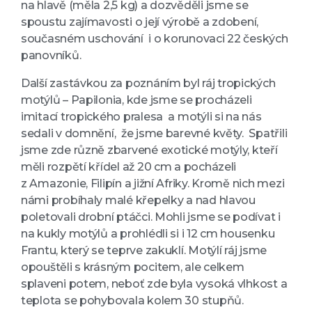
na hlavě (měla 2,5 kg) a dozvěděli jsme se
spoustu zajímavosti o její výrobě a zdobení,
současném uschování i o korunovaci 22 českých
panovníků.
Další zastávkou za poznáním byl ráj tropických
motýlů – Papilonia, kde jsme se procházeli
imitací tropického pralesa a motýli si na nás
sedali v domnění, že jsme barevné květy. Spatřili
jsme zde různě zbarvené exotické motýly, kteří
měli rozpětí křídel až 20 cm a pocházeli
z Amazonie, Filipín a jižní Afriky. Kromě nich mezi
námi probíhaly malé křepelky a nad hlavou
poletovali drobní ptáčci. Mohli jsme se podívat i
na kukly motýlů a prohlédli si i 12 cm housenku
Frantu, který se teprve zakuklí. Motýlí ráj jsme
opouštěli s krásným pocitem, ale celkem
splaveni potem, neboť zde byla vysoká vlhkost a
teplota se pohybovala kolem 30 stupňů.