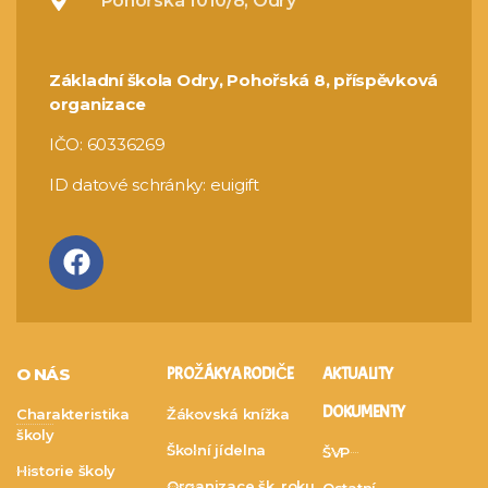
Pohořská 1010/8, Odry
Základní škola Odry, Pohořská 8, příspěvková
organizace
IČO: 60336269
ID datové schránky: euigift
O NÁS
PRO ŽÁKY A RODIČE
AKTUALITY
DOKUMENTY
Charakteristika
Žákovská knížka
školy
Školní jídelna
ŠVP
Historie školy
Organizace šk. roku
Ostatní