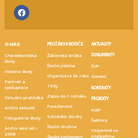
O NÁS
PRO ŽÁKY A RODIČE
AKTUALITY
DOKUMENTY
Charakteristika
Žákovská knížka
školy
Školní jídelna
ŠVP
Historie školy
Organizace šk. roku
Ostatní
Partneři a
Třídy
spolupráce
KONTAKTY
Zápis do 1. ročníku
Virtuální prohlídka
PROJEKTY
Poradenství
Archiv aktualit
MAP
Schránka důvěry
Fotogalerie školy
Šablony
Školní družina
Archiv akcí od r.
Vzájemně se
2008
podpoříme
Školní parlament