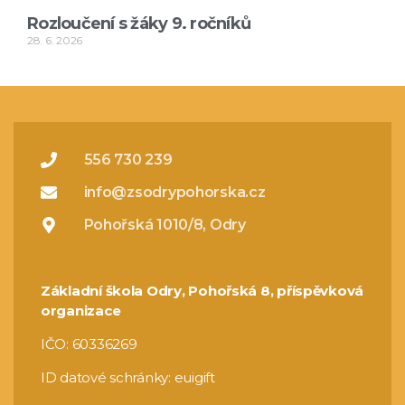
Rozloučení s žáky 9. ročníků
28. 6. 2026
556 730 239
info@zsodrypohorska.cz
Pohořská 1010/8, Odry
Základní škola Odry, Pohořská 8, příspěvková
organizace
IČO: 60336269
ID datové schránky: euigift