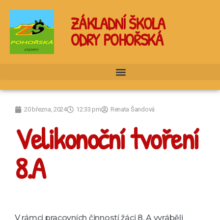
ZÁKLADNÍ ŠKOLA
ODRY POHOŘSKÁ
20 března, 2024
12:33 pm
Renata Šandová
Velikonoční tvoření
8.A
V rámci pracovních činností žáci 8. A vyráběli