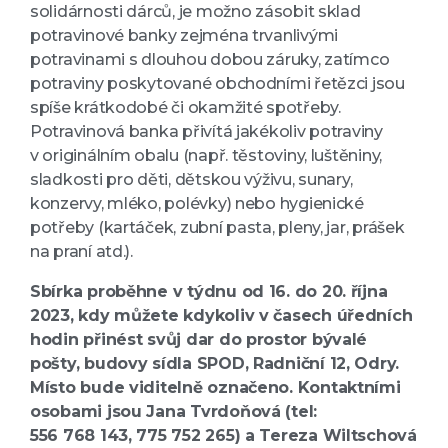
solidárnosti dárců, je možno zásobit sklad
potravinové banky zejména trvanlivými
potravinami s dlouhou dobou záruky, zatímco
potraviny poskytované obchodními řetězci jsou
spíše krátkodobé či okamžité spotřeby.
Potravinová banka přivítá jakékoliv potraviny
v originálním obalu (např. těstoviny, luštěniny,
sladkosti pro děti, dětskou výživu, sunary,
konzervy, mléko, polévky) nebo hygienické
potřeby (kartáček, zubní pasta, pleny, jar, prášek
na praní atd.).
Sbírka proběhne v týdnu od 16. do 20. října
2023, kdy můžete kdykoliv v časech úředních
hodin přinést svůj dar do prostor bývalé
pošty, budovy sídla SPOD, Radniční 12, Odry.
Místo bude viditelně označeno. Kontaktními
osobami jsou Jana Tvrdoňová (tel:
556 768 143, 775 752 265) a Tereza Wiltschová