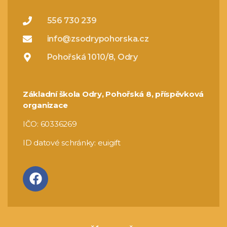
556 730 239
info@zsodrypohorska.cz
Pohořská 1010/8, Odry
Základní škola Odry, Pohořská 8, příspěvková
organizace
IČO: 60336269
ID datové schránky: euigift