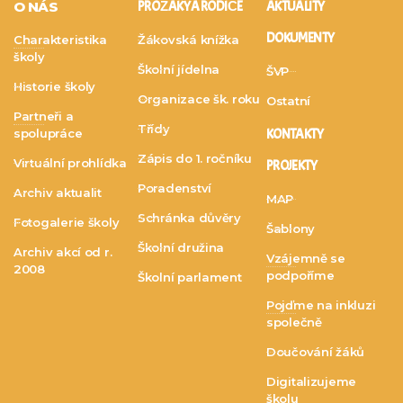
O NÁS
PRO ŽÁKY A RODIČE
AKTUALITY
DOKUMENTY
Charakteristika
Žákovská knížka
školy
Školní jídelna
ŠVP
Historie školy
Organizace šk. roku
Ostatní
Partneři a
Třídy
spolupráce
KONTAKTY
Zápis do 1. ročníku
Virtuální prohlídka
PROJEKTY
Poradenství
Archiv aktualit
MAP
Schránka důvěry
Fotogalerie školy
Šablony
Školní družina
Archiv akcí od r.
Vzájemně se
2008
podpoříme
Školní parlament
Pojďme na inkluzi
společně
Doučování žáků
Digitalizujeme
školu