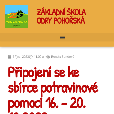
ZÁKLADNÍ ŠKOLA
ODRY POHOŘSKÁ
6 října, 2023
11:00 am
Renata Šandová
Připojení se ke
sbírce potravinové
pomoci 16. – 20.