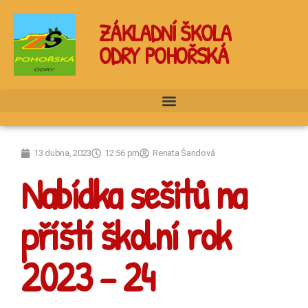
ZÁKLADNÍ ŠKOLA
ODRY POHOŘSKÁ
13 dubna, 2023
12:56 pm
Renata Šandová
Nabídka sešitů na
příští školní rok
2023 – 24