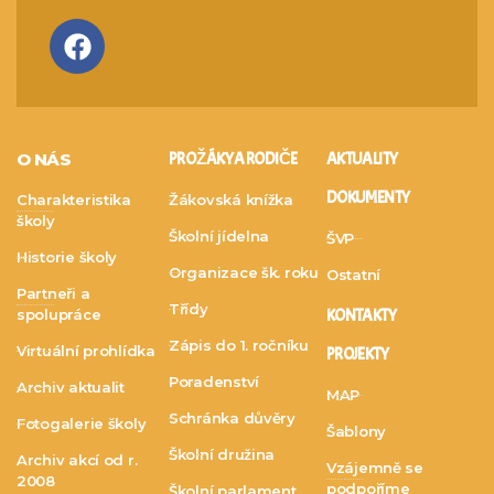
O NÁS
PRO ŽÁKY A RODIČE
AKTUALITY
DOKUMENTY
Charakteristika
Žákovská knížka
školy
Školní jídelna
ŠVP
Historie školy
Organizace šk. roku
Ostatní
Partneři a
Třídy
spolupráce
KONTAKTY
Zápis do 1. ročníku
Virtuální prohlídka
PROJEKTY
Poradenství
Archiv aktualit
MAP
Schránka důvěry
Fotogalerie školy
Šablony
Školní družina
Archiv akcí od r.
Vzájemně se
2008
podpoříme
Školní parlament