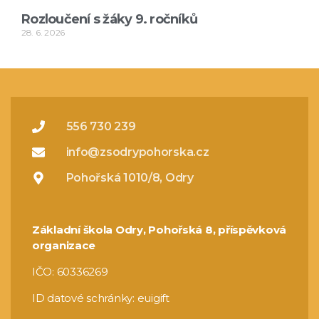
Rozloučení s žáky 9. ročníků
28. 6. 2026
556 730 239
info@zsodrypohorska.cz
Pohořská 1010/8, Odry
Základní škola Odry, Pohořská 8, příspěvková
organizace
IČO: 60336269
ID datové schránky: euigift