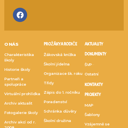
O NÁS
PRO ŽÁKY A RODIČE
AKTUALITY
DOKUMENTY
Charakteristika
Žákovská knížka
školy
Školní jídelna
ŠVP
Historie školy
Organizace šk. roku
Ostatní
Partneři a
Třídy
spolupráce
KONTAKTY
Zápis do 1. ročníku
Virtuální prohlídka
PROJEKTY
Poradenství
Archiv aktualit
MAP
Schránka důvěry
Fotogalerie školy
Šablony
Školní družina
Archiv akcí od r.
Vzájemně se
2008