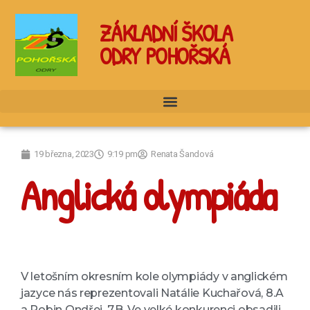
ZÁKLADNÍ ŠKOLA
ODRY POHOŘSKÁ
19 března, 2023
9:19 pm
Renata Šandová
Anglická olympiáda
V letošním okresním kole olympiády v anglickém
jazyce nás reprezentovali Natálie Kuchařová, 8.A
a Robin Ondřej, 7.B. Ve velké konkurenci obsadili