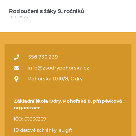
Rozloučení s žáky 9. ročníků
28. 6. 2026
556 730 239
info@zsodrypohorska.cz
Pohořská 1010/8, Odry
Základní škola Odry, Pohořská 8, příspěvková
organizace
IČO: 60336269
ID datové schránky: euigift