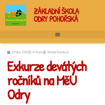
ZÁKLADNÍ ŠKOLA
ODRY POHOŘSKÁ
23 října, 2022
6:10 pm
Renata Šandová
Exkurze devátých
ročníků na MěÚ
Odry