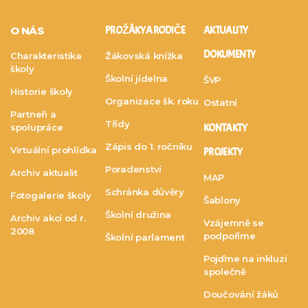
O NÁS
PRO ŽÁKY A RODIČE
AKTUALITY
DOKUMENTY
Charakteristika
Žákovská knížka
školy
Školní jídelna
ŠVP
Historie školy
Organizace šk. roku
Ostatní
Partneři a
Třídy
spolupráce
KONTAKTY
Zápis do 1. ročníku
Virtuální prohlídka
PROJEKTY
Poradenství
Archiv aktualit
MAP
Schránka důvěry
Fotogalerie školy
Šablony
Školní družina
Archiv akcí od r.
Vzájemně se
2008
podpoříme
Školní parlament
Pojďme na inkluzi
společně
Doučování žáků