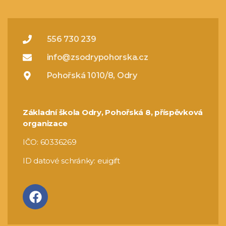
556 730 239
info@zsodrypohorska.cz
Pohořská 1010/8, Odry
Základní škola Odry, Pohořská 8, příspěvková
organizace
IČO: 60336269
ID datové schránky: euigift