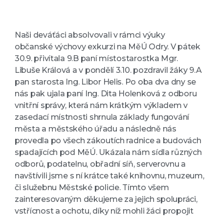
Naši deváťáci absolvovali v rámci výuky
občanské výchovy exkurzi na MěÚ Odry. V pátek
30.9. přivítala 9.B paní místostarostka Mgr.
Libuše Králová a v pondělí 3.10. pozdravil žáky 9.A
pan starosta Ing. Libor Helis. Po oba dva dny se
nás pak ujala paní Ing. Dita Holenková z odboru
vnitřní správy, která nám krátkým výkladem v
zasedací místnosti shrnula základy fungování
města a městského úřadu a následně nás
provedla po všech zákoutích radnice a budovách
spadajících pod MěÚ. Ukázala nám sídla různých
odborů, podatelnu, obřadní síň, serverovnu a
navštívili jsme s ní krátce také knihovnu, muzeum,
či služebnu Městské policie. Tímto všem
zainteresovaným děkujeme za jejich spolupráci,
vstřícnost a ochotu, díky níž mohli žáci propojit