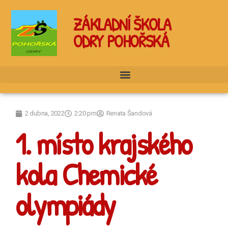
ZÁKLADNÍ ŠKOLA
ODRY POHOŘSKÁ
2 dubna, 2022
2:20 pm
Renata Šandová
1. místo krajského
kola Chemické
olympiády