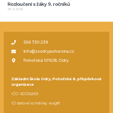
Rozloučení s žáky 9. ročníků
28. 6. 2026
556 730 239
info@zsodrypohorska.cz
Pohořská 1010/8, Odry
Základní škola Odry, Pohořská 8, příspěvková
organizace
IČO: 60336269
ID datové schránky: euigift