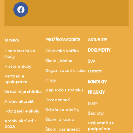
O NÁS
PRO ŽÁKY A RODIČE
AKTUALITY
DOKUMENTY
Charakteristika
Žákovská knížka
školy
Školní jídelna
ŠVP
Historie školy
Organizace šk. roku
Ostatní
Partneři a
Třídy
spolupráce
KONTAKTY
Zápis do 1. ročníku
Virtuální prohlídka
PROJEKTY
Poradenství
Archiv aktualit
MAP
Schránka důvěry
Fotogalerie školy
Šablony
Školní družina
Archiv akcí od r.
Vzájemně se
2008
podpoříme
Školní parlament