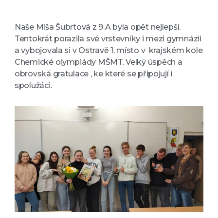
Naše Míša Šubrtová z 9.A byla opět nejlepší.
Tentokrát porazila své vrstevníky i mezi gymnázii
a vybojovala si v Ostravě 1. místo v krajském kole
Chemické olympiády MŠMT. Velký úspěch a
obrovská gratulace , ke které se připojují i
spolužáci.