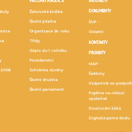
PRO ŽÁKY A RODIČE
AKTUALITY
DOKUMENTY
školy
Žákovská knížka
Školní jídelna
ŠVP
práce
Organizace šk. roku
Ostatní
dka
Třídy
KONTAKTY
Zápis do 1. ročníku
PROJEKTY
y
Poradenství
MAP
. 2008
Schránka důvěry
Šablony
Školní družina
Vzájemně se podpoř
Školní parlament
Pojďme na inkluzi
společně
Doučování žáků
Digitalizujeme školu