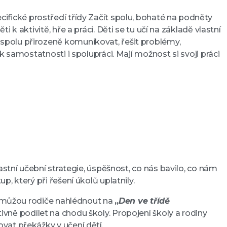
ecifické prostředí třídy Začít spolu, bohaté na podněty
k aktivitě, hře a práci. Děti se tu učí na základě vlastní
spolu přirozeně komunikovat, řešit problémy,
 samostatnosti i spolupráci. Mají možnost si svoji práci
vlastní učební strategie, úspěšnost, co nás bavilo, co nám
, který při řešení úkolů uplatnily.
e, můžou rodiče nahlédnout na
„
Den ve třídě
ivně podílet na chodu školy. Propojení školy a rodiny
vat překážky v učení dětí.