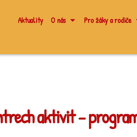
Aktuality
O nás
Pro žáky a rodiče
trech aktivit – program