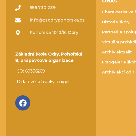
O NÁS
556 730 239
Charakteristika 
info@zsodrypohorska.cz
Historie školy
Partneři a spolu
Pohořská 1010/8, Odry
Virtuální prohlí
Archiv aktualit
Základní škola Odry, Pohořská
8, příspěvková organizace
Fotogalerie škol
IČO: 60336269
Archiv akcí od r
ID datové schránky: euigift