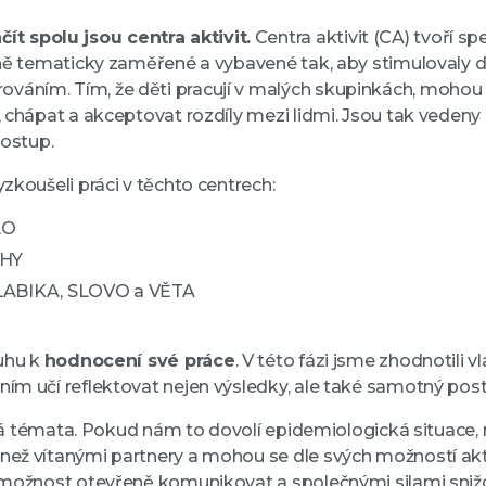
t spolu jsou centra aktivit.
Centra aktivit (CA) tvoří sp
ě tematicky zaměřené a vybavené tak, aby stimulovaly děti 
váním. Tím, že děti pracují v malých skupinkách, mohou 
 chápat a akceptovat rozdíly mezi lidmi. Jsou tak vedeny k
postup.
zkoušeli práci v těchto centrech:
LO
OHY
SLABIKA, SLOVO a VĚTA
ruhu k
hodnocení své práce
. V této fázi jsme zhodnotili 
m učí reflektovat nejen výsledky, ale také samotný postup
 nová témata. Pokud nám to dovolí epidemiologická situac
e než vítanými partnery a mohou se dle svých možností akt
, možnost otevřeně komunikovat a společnými silami snižo