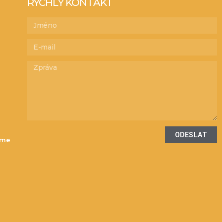
RYCHLÝ KONTAKT
ODESLAT
íme